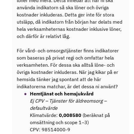
löner med mera. Detta innebär att när ni ska
använda indikatorn så ska löner och övriga
kostnader inkluderas. Detta ger inte för stora
utsläpp, då indikatorn från början har delats med
hela verksamheternas kostnader inklusive löner,
och därför är relativt låg.
För vård- och omsorgstjänster finns indikatorer
som baseras på privat regi och omfattar hela
verksamheten. För dessa ska alltså löne- och
övriga kostnader inkluderas. När jag kikar på er
hemsida tänker jag spontant att de här
indikatorerna matchar, är det dessa ni använt?
Hemtjänst och hemsjukvård
Ej CPV – Tjänster för äldreomsorg –
defaultvärde
Klimatvärde:
0,008580
(beräknat på
omsättning och scope 1–3)
CPV: 98514000-9