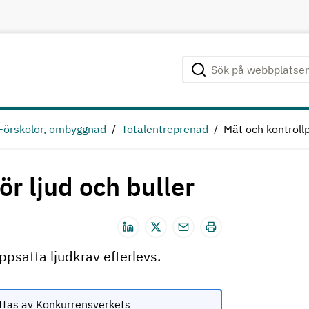
Sök på webbplatsen
Genomför sökning
Förskolor, ombyggnad
Totalentreprenad
Mät och kontrollp
ör ljud och buller
uppsatta ljudkrav efterlevs.
ttas av Konkurrensverkets