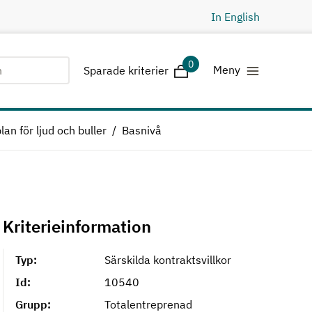
In English
0
Sparade kriterier
Meny
Sparade kriterier
lan för ljud och buller
Basnivå
Kriterieinformation
Typ:
Särskilda kontraktsvillkor
Id:
10540
Grupp:
Totalentreprenad