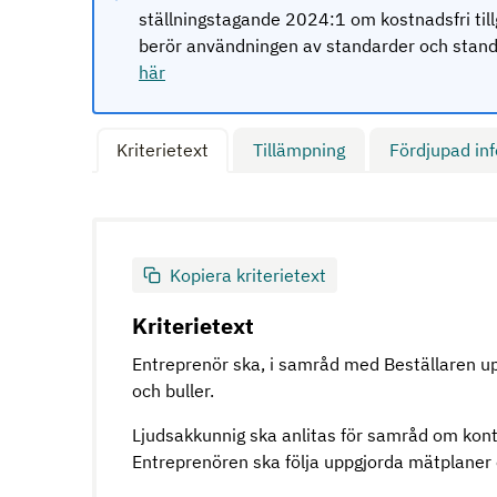
ställningstagande 2024:1 om kostnadsfri til
berör användningen av standarder och standa
här
Kriterietext
Tillämpning
Fördjupad in
Kopiera kriterietext
Kriterietext
Entreprenör ska, i samråd med Beställaren upp
och buller.
Ljudsakkunnig ska anlitas för samråd om kon
Entreprenören ska följa uppgjorda mätplane