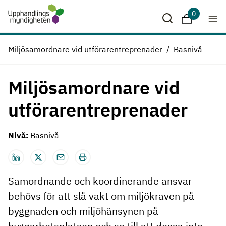
Hoppa till huvudinnehåll
0
Sparade krit
Miljösamordnare vid utförarentreprenader
Basnivå
Miljösamordnare vid
utförarentreprenader
Nivå:
Basnivå
Samordnande och koordinerande ansvar
behövs för att slå vakt om miljökraven på
byggnaden och miljöhänsynen på