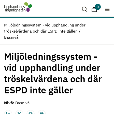
Hoppa till huvudinnehåll
0
Sparade krit
Miljöledningssystem - vid upphandling under
tröskelvärdena och där ESPD inte gäller
Basnivå
Miljöledningssystem -
vid upphandling under
tröskelvärdena och där
ESPD inte gäller
Nivå:
Basnivå