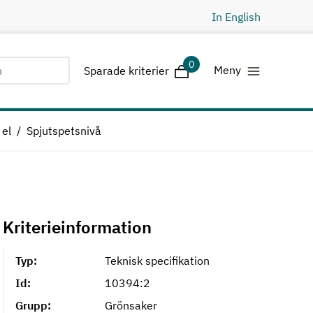
In English
0
Sparade kriterier
Meny
Sparade kriterier
 el
Spjutspetsnivå
Kriterieinformation
Typ:
Teknisk specifikation
Id:
10394:2
Grupp:
Grönsaker