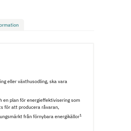
formation
ing eller växthusodling, ska vara
h en plan för energieffektivisering som
s för att producera råvaran,
1
rungsmärkt från förnybara energikällor