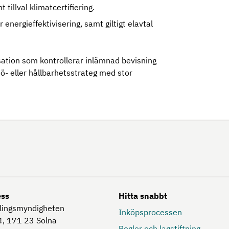
t tillval klimatcertifiering.
energieffektivisering, samt giltigt elavtal
sation som kontrollerar inlämnad bevisning
ö- eller hållbarhetsstrateg med stor
ess
Hitta snabbt
lingsmyndigheten
Inköpsprocessen
, 171 23
Solna
Regler och lagstiftning