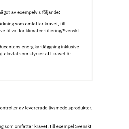
ågot av exempelvis följande:
märkning som omfattar kravet, till
ve tillval för klimatcertifiering/Svenskt
ucentens energikartläggning inklusive
igt elavtal som styrker att kravet är
ntroller av levererade livsmedelsprodukter.
ring som omfattar kravet, till exempel Svenskt