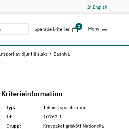
In English
0
Sparade kriterier
Meny
Sparade kriterier
nsport av djur till slakt
Basnivå
Kriterieinformation
Typ:
Teknisk specifikation
Id:
10762:1
Grupp:
Kravpaket griskött Nationella