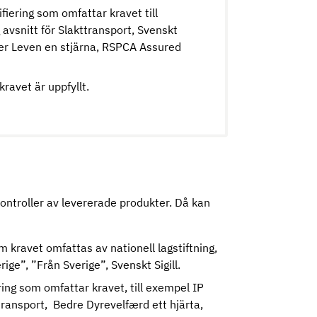
ifiering som omfattar kravet till
avsnitt för Slakttransport, Svenskt
eter Leven en stjärna, RSPCA Assured
ravet är uppfyllt.
ntroller av levererade produkter. Då kan
 kravet omfattas av nationell lagstiftning,
rige”, ”Från Sverige”, Svenskt Sigill.
iering som omfattar kravet, till exempel IP
ttransport, Bedre Dyrevelfærd ett hjärta,