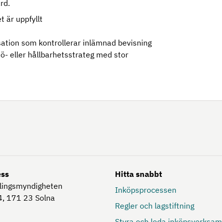
rd.
 är uppfyllt
sation som kontrollerar inlämnad bevisning
ö- eller hållbarhetsstrateg med stor
ess
Hitta snabbt
lingsmyndigheten
Inköpsprocessen
, 171 23
Solna
Regler och lagstiftning
Styra och leda inköpsverksa