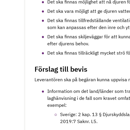
Det ska finnas möjlighet att nå djuren f
Det ska vara möjligt att ge djuren vatt
Det ska finnas tillfredställande ventil
som kan anpassas efter den inre och y
Det ska finnas skiljeväggar för att kun
efter djurens behov.
Det ska finnas tillräckligt mycket strö f
Förslag till bevis
Leverantören ska på begäran kunna uppvisa n
Information om det land/länder som tran
laghänvisning i de fall som kravet omfatta
exempel:
Sverige: 2 kap. 13 § Djurskyddsl
2019:7 Saknr. L5.