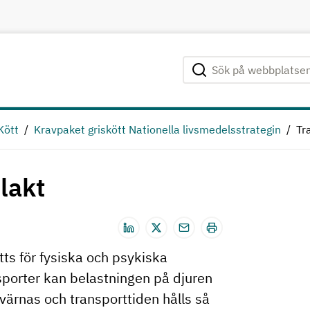
Sök på webbplatsen
Genomför sökning
Kött
Kravpaket griskött Nationella livsmedelsstrategin
Tra
slakt
tts för fysiska och psykiska
nsporter kan belastningen på djuren
 värnas och transporttiden hålls så