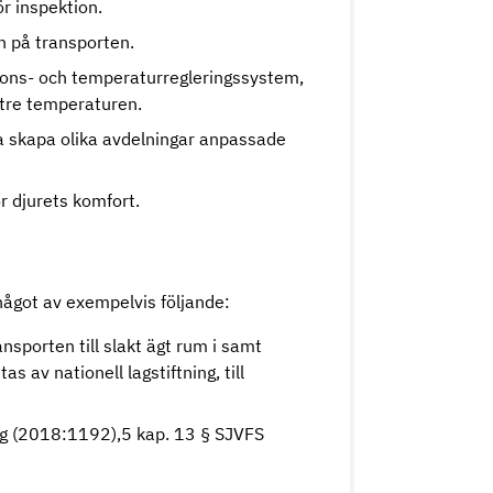
ör inspektion.
en på transporten.
ations- och temperaturregleringssystem,
ttre temperaturen.
na skapa olika avdelningar anpassade
ör djurets komfort.
ågot av exempelvis följande:
sporten till slakt ägt rum i samt
s av nationell lagstiftning, till
ag (2018:1192),5 kap. 13 § SJVFS