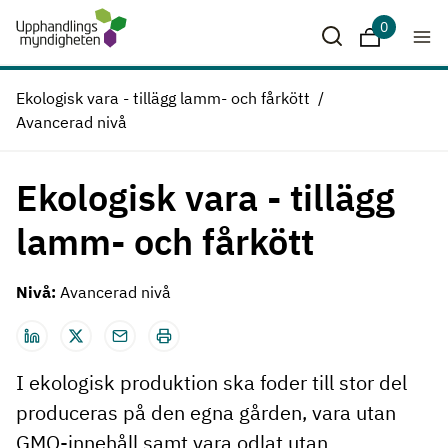
Hoppa till huvudinnehåll
0
Sparade krit
Ekologisk vara - tillägg lamm- och fårkött
Avancerad nivå
Ekologisk vara - tillägg
lamm- och fårkött
Nivå:
Avancerad nivå
I ekologisk produktion ska foder till stor del
produceras på den egna gården, vara utan
GMO-innehåll samt vara odlat utan