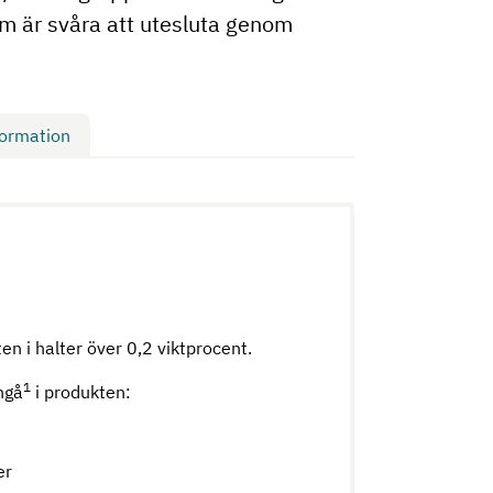
om är svåra att utesluta genom
formation
en i halter över 0,2 viktprocent.
1
ngå
i produkten:
er