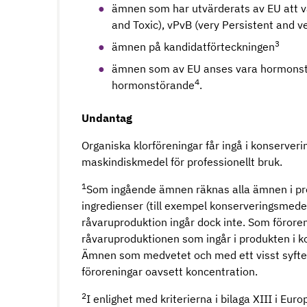
ämnen som har utvärderats av EU att v
and Toxic), vPvB (very Persistent and v
3
ämnen på kandidatförteckningen
ämnen som av EU anses vara hormonstör
4
hormonstörande
.
Undantag
Organiska klorföreningar får ingå i konserve
maskindiskmedel för professionellt bruk.
1
Som ingående ämnen räknas alla ämnen i prod
ingredienser (till exempel konserveringsmedel
råvaruproduktion ingår dock inte. Som föroren
råvaruproduktionen som ingår i produkten i k
Ämnen som medvetet och med ett visst syfte t
föroreningar oavsett koncentration.
2
I enlighet med kriterierna i bilaga XIII i E