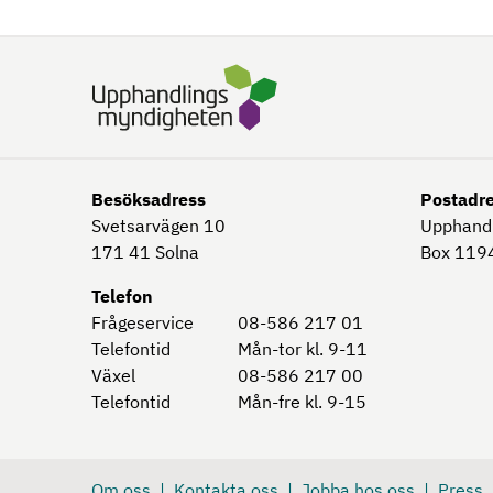
Besöksadress
Postadr
Svetsarvägen 10
Upphand
171 41
Solna
Box 1194
Telefon
Frågeservice
08-586 217 01
Telefontid
Mån-tor kl. 9-11
Växel
08-586 217 00
Telefontid
Mån-fre kl. 9-15
Om oss
Kontakta oss
Jobba hos oss
Press