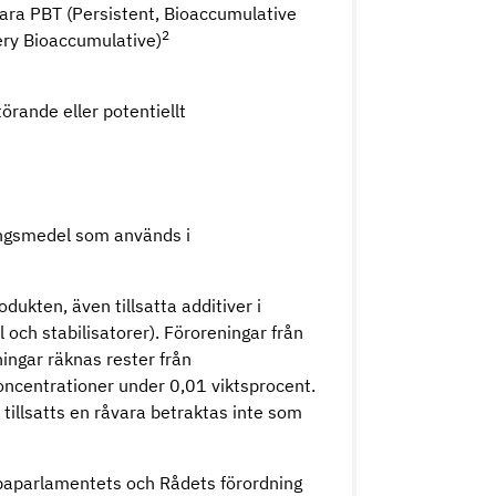
ara PBT (Persistent, Bioaccumulative
2
ery Bioaccumulative)
ande eller potentiellt
ringsmedel som används i
ukten, även tillsatta additiver i
 och stabilisatorer). Föroreningar från
ingar räknas rester från
oncentrationer under 0,01 viktsprocent.
illsatts en råvara betraktas inte som
uropaparlamentets och Rådets förordning