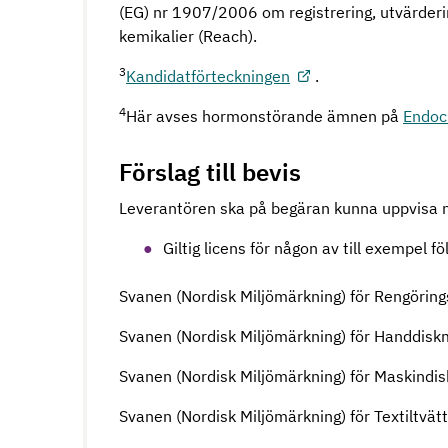
(EG) nr 1907/2006 om registrering, utvärder
kemikalier (Reach).
3
Kandidatförteckningen
.
4
Här avses hormonstörande ämnen på
Endocr
Förslag till bevis
Leverantören ska på begäran kunna uppvisa n
Giltig licens för någon av till exempel f
Svanen (Nordisk Miljömärkning) för Rengörin
Svanen (Nordisk Miljömärkning) för Handdisk
Svanen (Nordisk Miljömärkning) för Maskindis
Svanen (Nordisk Miljömärkning) för Textiltvät