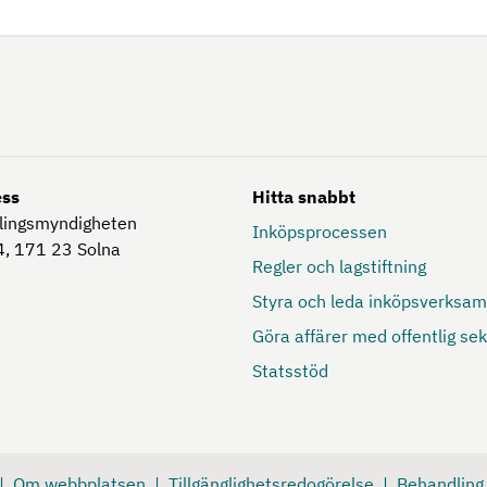
ess
Hitta snabbt
lingsmyndigheten
Inköpsprocessen
, 171 23
Solna
Regler och lagstiftning
Styra och leda inköpsverksa
Göra affärer med offentlig sek
Statsstöd
Om webbplatsen
Tillgänglighetsredogörelse
Behandling