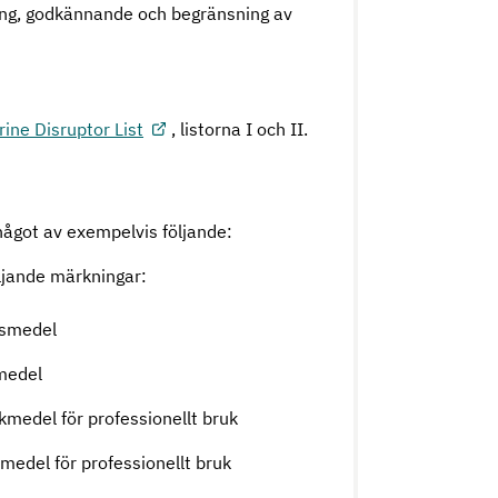
ing, godkännande och begränsning av
ine Disruptor List
, listorna I och II.
ågot av exempelvis följande:
öljande märkningar:
gsmedel
medel
kmedel för professionellt bruk
tmedel för professionellt bruk