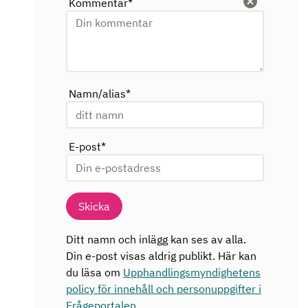
Kommentar
*
Rensa
Namn/alias
*
E-post
*
Skicka
Ditt namn och inlägg kan ses av alla.
Din e-post visas aldrig publikt. Här kan
du läsa om
Upphandlingsmyndighetens
policy för innehåll och personuppgifter i
Frågeportalen
.