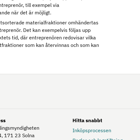
treprenör, till exempel via
nande när det är möjligt.
 utsorterade materialfraktioner omhändertas
ntreprenör. Det kan exempelvis följas upp
tets tid, där entreprenören redovisar vilka
astfraktioner som kan återvinnas och som kan
ess
Hitta snabbt
lingsmyndigheten
Inköpsprocessen
, 171 23
Solna