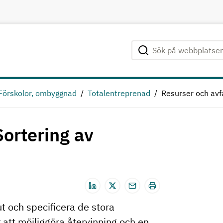
Sök på webbplatsen
Genomför sökning
Förskolor, ombyggnad
Totalentreprenad
Resurser och avfa
Sortering av
 ut och specificera de stora
att möjliggöra återvinning och en