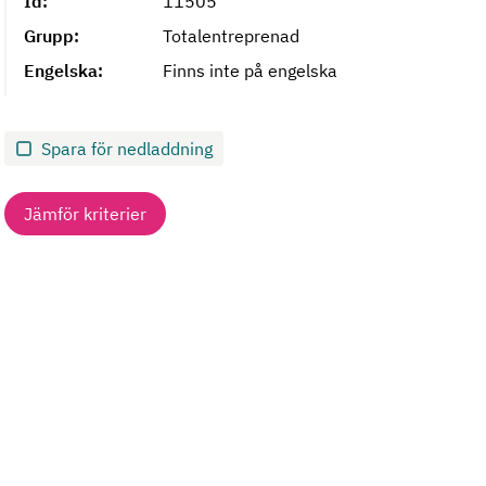
Id:
11505
Grupp:
Totalentreprenad
Engelska:
Finns inte på engelska
Spara för nedladdning
Jämför kriterier