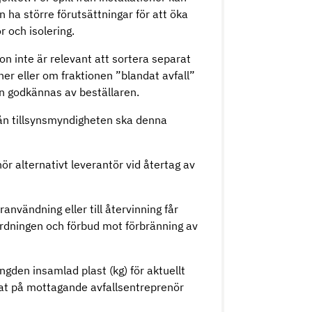
n ha större förutsättningar för att öka
r och isolering.
n inte är relevant att sortera separat
oner eller om fraktionen ”blandat avfall”
gen godkännas av beställaren.
ån tillsynsmyndigheten ska denna
nör alternativt leverantör vid återtag av
användning eller till återvinning får
örordningen och förbud mot förbränning av
den insamlad plast (kg) för aktuellt
lat på mottagande avfallsentreprenör