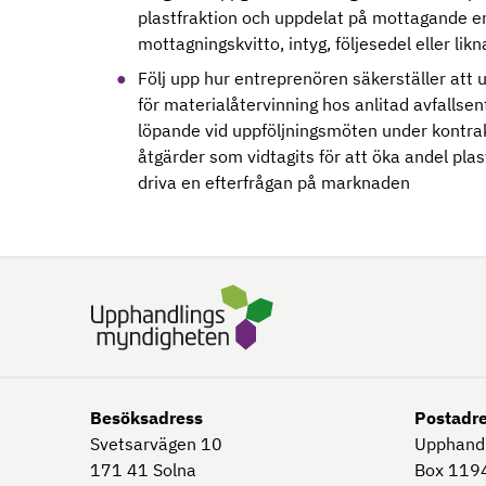
plastfraktion och uppdelat på mottagande en
mottagningskvitto, intyg, följesedel eller lik
Följ upp hur entreprenören säkerställer att
för materialåtervinning hos anlitad avfallse
löpande vid uppföljningsmöten under kontrak
åtgärder som vidtagits för att öka andel pl
driva en efterfrågan på marknaden
Besöksadress
Postadr
Svetsarvägen 10
Upphand
171 41
Solna
Box 1194