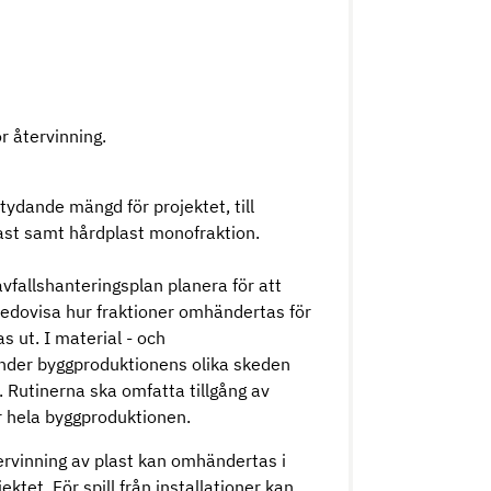
r återvinning.
tydande mängd för projektet, till
last samt hårdplast monofraktion.
vfallshanteringsplan planera för att
redovisa hur fraktioner omhändertas för
as ut. I material - och
under byggproduktionens olika skeden
. Rutinerna ska omfatta tillgång av
er hela byggproduktionen.
rvinning av plast kan omhändertas i
ektet. För spill från installationer kan