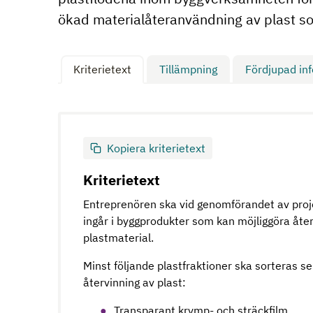
ökad materialåteranvändning av plast som
Kriterietext
Tillämpning
Fördjupad in
Kopiera kriterietext
Kriterietext
Entreprenören ska vid genomförandet av proje
ingår i byggprodukter som kan möjliggöra åte
plastmaterial.
Minst följande plastfraktioner ska sorteras se
återvinning av plast:
Transparant krymp- och sträckfilm