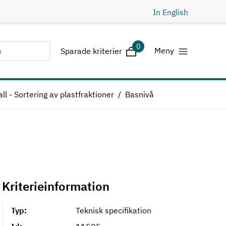
In English
0
Sparade kriterier
Meny
Sparade kriterier
ll - Sortering av plastfraktioner
Basnivå
Kriterieinformation
Typ:
Teknisk specifikation