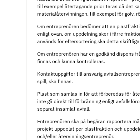
till exempel återtagande prioriteras då det ka
materialåtervinningen, till exempel för golv, rö
Om entreprenören bedömer att en plastfraktio
enligt ovan, om uppdelning sker i färre frakti
används för eftersortering ska detta skriftli
Om entreprenören har en godkänd dispens fr
finnas och kunna kontrolleras.
Kontaktuppgifter till ansvarig avfallsentrepre
spill, ska finnas.
Plast som samlas in för att förberedas för åter
inte gå direkt till förbränning enligt avfallsf
separat insamlat avfall.
Entreprenören ska på begäran rapportera mäng
projekt uppdelat per plastfraktion och uppde
och/eller återvinningsentreprenör.